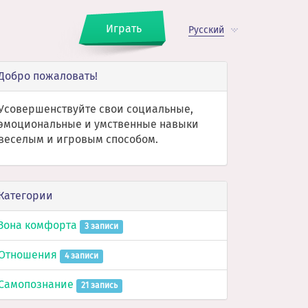
Играть
Русский
Добро пожаловать!
Усовершенствуйте свои социальные,
эмоциональные и умственные навыки
веселым и игровым способом.
Категории
Зона комфорта
3 записи
Отношения
4 записи
Самопознание
21 запись