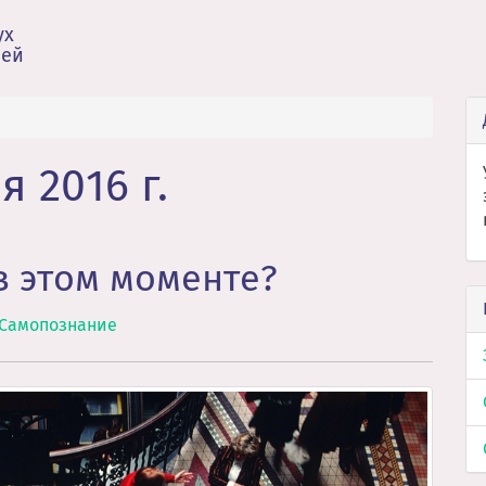
ух
зей
 2016 г.
в этом моменте?
Самопознание