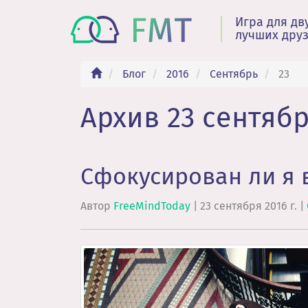
Игра для дв
лучших дру
Блог
2016
Сентябрь
23
Архив 23 сентября
Cфокусирован ли я 
Автор
FreeMindToday
|
23 сентября 2016 г.
|