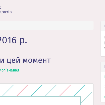
х
друзів
016 р.
ти цей момент
мопізнання