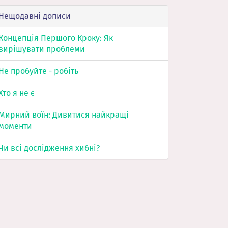
Нещодавні дописи
Концепція Першого Кроку: Як
вирішувати проблеми
Не пробуйте - робіть
Хто я не є
Мирний воїн: Дивитися найкращі
моменти
Чи всі дослідження хибні?