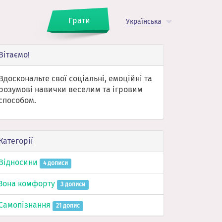
Грати
Українська
Вітаємо!
Вдоскональте свої соціальні, емоційні та
розумові навички веселим та ігровим
способом.
Категорії
Відносини
4 дописи
Зона комфорту
3 дописи
Самопізнання
21 допис