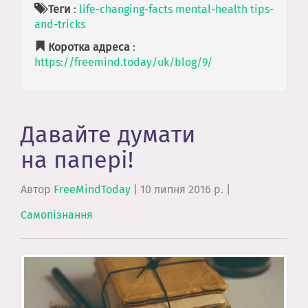
Теги
:
life-changing-facts
mental-health
tips-
and-tricks
Коротка адреса
:
https://freemind.today/uk/blog/9/
Давайте думати
на папері!
Автор
FreeMindToday
|
10 липня 2016 р.
|
Самопізнання