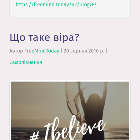
https://freemind.today/uk/blog/F/
Що таке віра?
Автор
FreeMindToday
|
20 серпня 2016 р.
|
Самопізнання