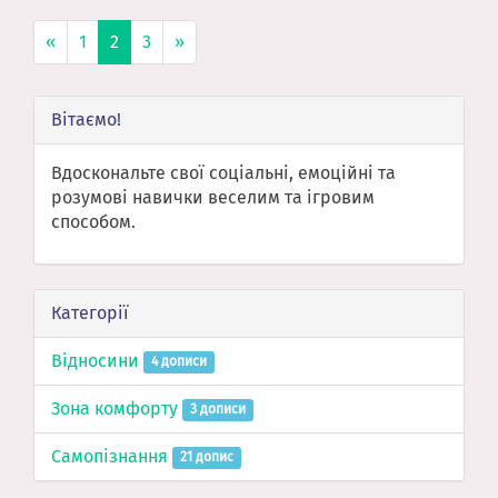
«
1
2
3
»
Вітаємо!
Вдоскональте свої соціальні, емоційні та
розумові навички веселим та ігровим
способом.
Категорії
Відносини
4 дописи
Зона комфорту
3 дописи
Самопізнання
21 допис