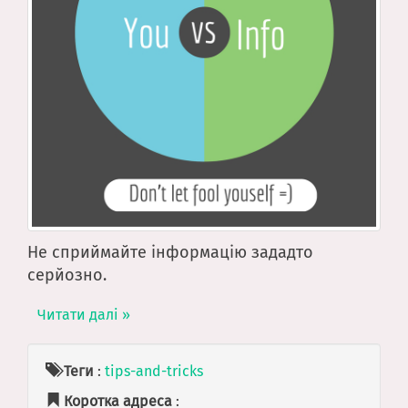
Не сприймайте інформацію зададто
серйозно.
Читати далі »
Теги
:
tips-and-tricks
Коротка адреса
: