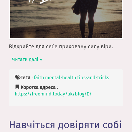
Відкрийте для себе приховану силу віри.
Читати далі »
Теги
:
faith
mental-health
tips-and-tricks
Коротка адреса
:
https://freemind.today/uk/blog/E/
Навчіться довіряти собі