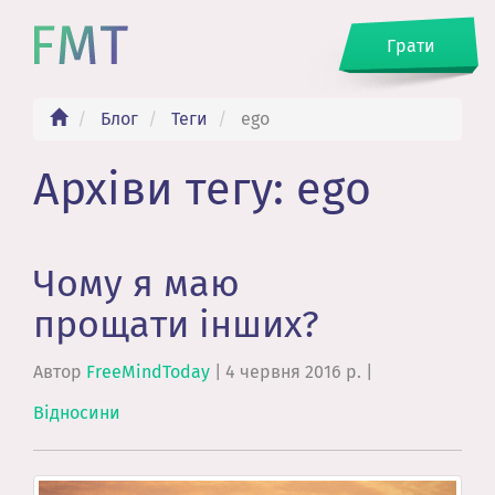
Грати
Блог
Теги
ego
Архіви тегу: ego
Чому я маю
прощати інших?
Автор
FreeMindToday
|
4 червня 2016 р.
|
Відносини