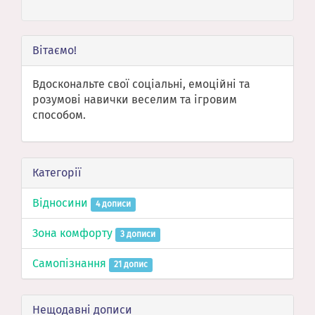
Вітаємо!
Вдоскональте свої соціальні, емоційні та
розумові навички веселим та ігровим
способом.
Категорії
Відносини
4 дописи
Зона комфорту
3 дописи
Самопізнання
21 допис
Нещодавні дописи